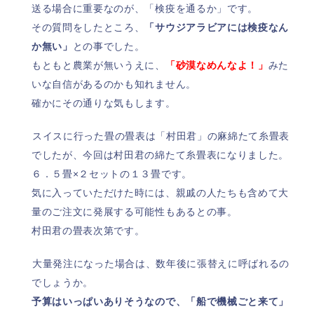
送る場合に重要なのが、「検疫を通るか」です。
その質問をしたところ、
「サウジアラビアには検疫なん
か無い」
との事でした。
もともと農業が無いうえに、
「砂漠なめんなよ！」
みた
いな自信があるのかも知れません。
確かにその通りな気もします。
スイスに行った畳の畳表は「村田君」の麻綿たて糸畳表
でしたが、今回は村田君の綿たて糸畳表になりました。
６．５畳×２セットの１３畳です。
気に入っていただけた時には、親戚の人たちも含めて大
量のご注文に発展する可能性もあるとの事。
村田君の畳表次第です。
大量発注になった場合は、数年後に張替えに呼ばれるの
でしょうか。
予算はいっぱいありそうなので、「船で機械ごと来て」