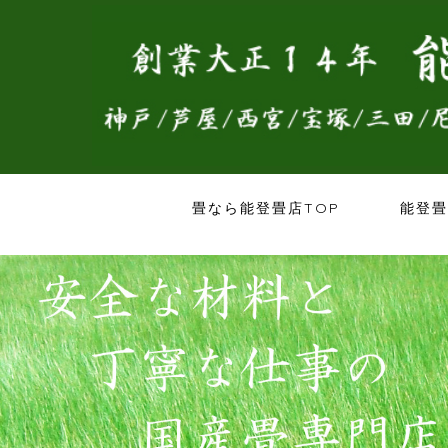
畳なら能登畳店TOP
能登畳