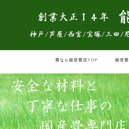
畳なら能登畳店TOP
能登畳