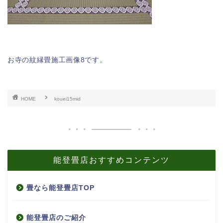
お寺の紋縁畳施工画像8です。
HOME
kouei15mid
能登畳店おすすめコンテンツ
畳なら能登畳店TOP
能登畳店のご紹介