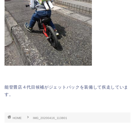
能登畳店４代目候補がジェットパックを装備して疾走していま
す。
HOME
IMG_20200416_113801