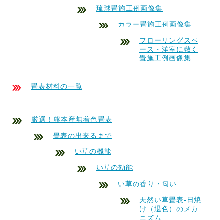
琉球畳施工例画像集
カラー畳施工例画像集
フローリングスペ
ース・洋室に敷く
畳施工例画像集
畳表材料の一覧
厳選！熊本産無着色畳表
畳表の出来るまで
い草の機能
い草の効能
い草の香り・匂い
天然い草畳表-日焼
け（退色）のメカ
ニズム